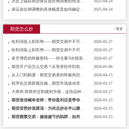
历史上锰硅期货保证金比例调整的情况是怎样的？
2025-04-24
保证金比例调整的具体幅度是如何确定的？
2025-04-24
期货怎么炒
+更多
给利润装上刹车闸——期货交易中不可逾越的止损止盈艺术
2026-05-27
给利润装上刹车闸——期货交易中不可逾越的止损止盈艺术
2026-05-27
多空博弈的终极密码——持仓量与K线形态的默契配合
2026-05-27
期货开户后怎么交易？从登录软件到首笔订单的完整指引
2026-05-06
从入门到精通：期货交易者的终极风控指南与心态修炼
2026-04-15
程序化交易新规实施，期货市场波动变化与散户应对技巧
2026-03-27
大商所/郑商所交割规则升级，这些品种交易逻辑彻底变了
2026-03-27
期货迷信喊单老师：带你盈利还是带你亏损？真相揭秘
2026-03-25
期货逆势抄底摸顶：为何总抄在半山腰、摸在天花板
2026-03-25
期货频繁交易：越做越亏的陷阱，如何彻底跳出
2026-03-25