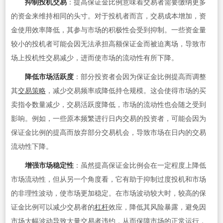
抑制投机交易
：提高保证金比例意味着交易者需要缴纳更多
的资金来维持相同的头寸。对于投机者而言，交易成本增加，资
金使用效率降低，其参与市场的积极性会受到抑制。一些资金量
较小的投机者可能会因无法承担高额保证金而被迫离场，导致市
场上投机性交易减少，进而使市场的流动性有所下降。
降低市场活跃度
：部分投资者会因为保证金比例提高而调整
其
交易策略
，减少交易频率或降低持仓规模。这会使得市场的买
卖指令数量减少，交易活跃度降低，市场的流动性也会随之受到
影响。例如，一些原本频繁进行日内交易的投资者，可能会因为
保证金比例的提高而放弃部分交易机会，导致市场在日内的交易
流动性下降。
增强市场稳定性
：虽然提高保证金比例会在一定程度上降低
市场流动性，但从另一个角度看，它有助于抑制过度投机和市场
的非理性波动，使市场更加稳定。在市场波动较大时，较高的保
证金比例可以减少交易者的
杠杆
效应，降低其风险暴露，避免因
市场大幅波动导致大量交易者违约，从而保障市场的正常运行，