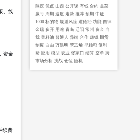
隔夜
优点
山西
公开课
有钱
合约
韭菜
板、线
赢亏
周期
速度
走势
推荐
预期
中证
1000
标的物
规避风险
道德经
功能
自律
金瑞
多开
用途
青岛
辽阳
常州
资金
自
我
菜籽油
普通人
弊端
合作
赚钱
期货
制度
自由
万浩明
苯乙烯
早籼稻
复利
赌
应用
模型
农业
张家口
结算
空单
跨
，资金
市场分析
挑战
仓位
随机
手续费