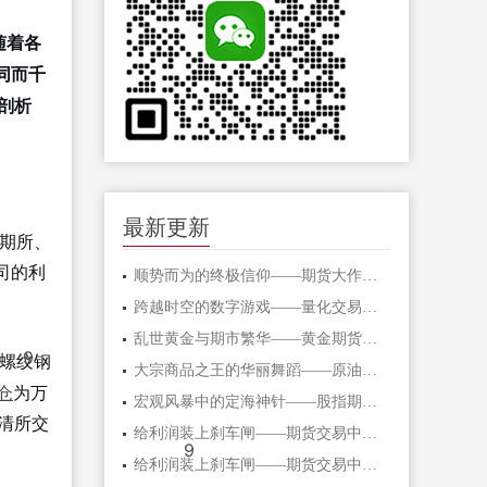
随着各
同而千
剖析
最新更新
上期所、
司的利
顺势而为的终极信仰——期货大作手的修
跨越时空的数字游戏——量化交易在期货
乱世黄金与期市繁华——黄金期货的避险
9
螺纹钢
大宗商品之王的华丽舞蹈——原油期货的
仓
为万
宏观风暴中的定海神针——股指期货的对
查清所交
给利润装上刹车闸——期货交易中不可逾
9
给利润装上刹车闸——期货交易中不可逾