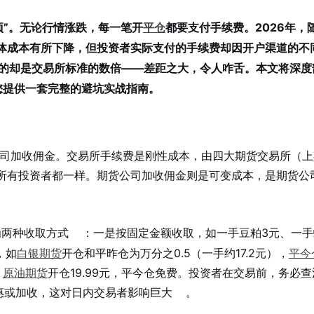
项”。无论行情涨跌，每一笔开
平仓
都要支付手续费。2026年，
体成本有所下降，但投资者实际支付的手续费却因开户渠道的不
人的却是交易所标准的数倍——差距之大，令人咋舌。本文将深度
您提供一套完整的避坑实战指南。
公司加收佣金。交易所手续费是刚性成本，由四大期货交易所（
所有投资者都一样。期货公司加收佣金则是可变成本，是期货公
为两种收取方式
：一是按固定金额收取，如一手豆粕3元、一手
，如
白银期货
开仓和平昨仓为万分之0.5（一手约17.2元），
平今
；
原油期货
开仓19.99元，平今仓免费。投资者在交易前，务必
惠或加收，这对日内交易者影响巨大
。