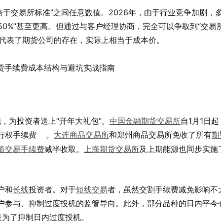
倍于交易所标准”之间任意数值。2026年，由于行业竞争加剧，
0%”甚至更高。但通过与客户经理协商，完全可以争取到“交易所
性地代表了期货公司的存在，实际上相当于成本价。
？
，为投资者送上“开年大礼包”。
中国金融期货交易所
自1月1日
行权手续费
。
大连商品交易所
和郑州商品交易所免收了所有
期
值
交易手续费
减半收取。
上海期货交易所
及上期能源也同步实施
户和
长线
投资者。对于
短线交易
者，虽然交割手续费减免影响不
户参与、抑制过度投机的监管导向。此外，部分品种的日内平今
是为了抑制日内过度投机。