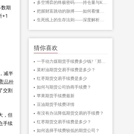
多空博弈的终极密码——持仓量与K线形态
多数期
把握财富跳动的脉搏——如何看懂期货主
+1
生死线上的生存法则——深度解析期货爆
猜你喜欢
一手动力煤期货手续费多少钱?「郑煤手续
菜籽油期货交易手续费是多少？
起，减半
红枣期货交易手续费是多少
9
货品种
如何与期货公司协商手续费？
了交割
苹果期货手续费最新
豆油期货手续费详情
有没有办法降低期货交易的手续费？
大，但
红枣期货交易手续费是多少？
仓手续
如何选择手续费较低的期货公司？