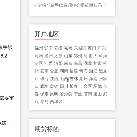
淀粉期货手续费调整会提前通知吗？
开户地区
置手续
福州
辽宁
安徽
嘉兴
东城区
厦门
广东
.2
河南
温州
太原
山东
郑州
河北
大同
海
淀区
江西
洛阳
南京
南昌
湖北
甘肃
杭
州
云南
合肥
湖南
福建
青海
浙江
黑龙
江
珠海
陕西
山西
吉林
湖州
海南
张家
5
口
廊坊
盘锦
四川
长春
丰台区
承德
长
春
保定
昆明
哈尔滨
宁波
济南
唐山
武
“需要审
汉
青岛
西城区
承诺一
期货标签