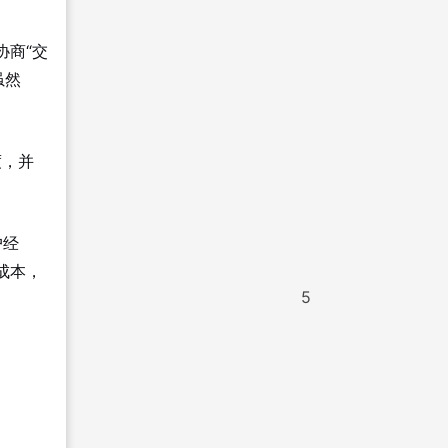
协商“交
虽然
度，并
户经
成本，
5