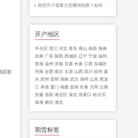
期货开户需要注意哪些陷阱？如何识别正
开户地区
丰台区
浙江
河北
青岛
唐山
南昌
海南
吉林
广东
陕西
西城区
辽宁
宁波
福州
青海
温州
济南
甘肃
长春
江西
东城区
晰回答
河南
合肥
南京
太原
山西
四川
杭州
嘉
兴
郑州
昆明
湖南
武汉
湖州
山东
黑龙
江
承德
厦门
福建
盘锦
长春
大同
云南
安徽
洛阳
海淀区
保定
张家口
哈尔滨
珠海
廊坊
湖北
期货标签