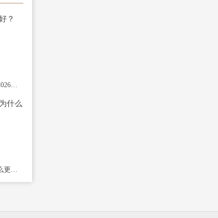
哪家期货公司开户好？2026年选择期货公司
股指期货开户条件为什么更严格？特殊品