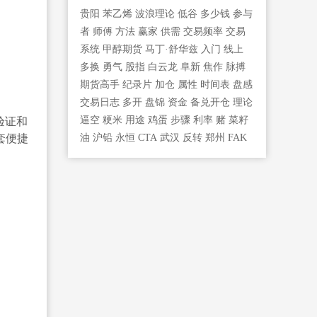
贵阳
苯乙烯
波浪理论
低谷
多少钱
参与
者
师傅
方法
赢家
供需
交易频率
交易
系统
甲醇期货
马丁·舒华兹
入门
线上
多换
勇气
股指
白云龙
阜新
焦作
脉搏
期货高手
纪录片
加仓
属性
时间表
盘感
交易日志
多开
盘锦
资金
备兑开仓
理论
验证和
逼空
粳米
用途
鸡蛋
步骤
利率
赌
菜籽
套便捷
油
沪铅
永恒
CTA
武汉
反转
郑州
FAK