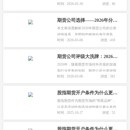
时间 : 2026-03-30
浏览 : 46
务质量综合评定的等级，是衡量期货公
司实力的核心标准。2026年最新评级分
为AA、A、BBB、BB、B等多个等级，
期货公司选择——2026年分类评级与差异化服务深度解析
AA级为行业最高，很多新手只看手续费
本文将深度解析2026年期货公司的分类
忽略评级...
评级体系，并帮助您根据自身交易风
时间 : 2026-03-06
浏览 : 418
格，选出最合适的期货公司。...
期货公司评级大洗牌：2026年最新分类评级出炉，教你选出适合你的期货公司
2026年，随着期货市场对外开放的加速
和行业竞争的加剧，期货公司分类评级
时间 : 2026-03-06
浏览 : 582
再次迎来洗牌。这份由中国证监会每年
公布的“成绩单”，是衡量期货公司合规
风控水平和综合实力的权威标尺。...
股指期货开户条件为什么更严格？特殊品种开通攻略
股指期货作为期货市场的“明星品种”，
以其高流动性和高波动性吸引着众多投
时间 : 2025-10-27
浏览 : 52
资者，但其开户条件也最为严格。这背
后有何深意？...
股指期货开户条件为什么更严格？特殊品种开通攻略