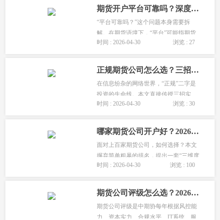
读排名背后的核心指标；最后，教您如
期货开户平台可靠吗？深度剖析“平台”背后的三层含义
何将排名信息转化为个人的选择...
“平台可靠吗？”这个问题本身需要拆
解。在期货语境下，“平台”可能指期货
时间 : 2026-04-30
浏览 : 27
公司、交易软件、或第三方推介渠道。
本文将为您层层剥开“平台”的三重外
衣，分别解析其可靠性判断标准，让您
正规期货公司怎么选？三招教你识破“李鬼”，锁定“李逵”
精准定位风险点，选择真正可信赖...
在信息纷杂的网络世界，“正规”二字是
投资的生命线。本文直接传授三招实
时间 : 2026-04-30
浏览 : 30
用、可操作的“打假”硬功夫，教您如何
利用官方工具、看穿宣传话术，快速准
确地识别出真正的持牌正规军，让所有
哪家期货公司开户好？2026年选择期货公司的三维度评测法
非法平台无所遁形。...
面对上百家期货公司，如何选择？本文
摒弃简单粗暴的排名，提出一套“三维度
时间 : 2026-04-30
浏览 : 100
评测法”：安全合规基石、软硬件服务体
验、费用与增值服务。通过这套方法
论，您可以系统评估并选择最适合自身
期货公司评级怎么选？2026AA/A级优势详解，新手选平台避坑指南
需求的期货公司，做出明智的决策...
期货公司评级是中期协每年根据风控能
力、资本实力、合规水平、IT系统、服