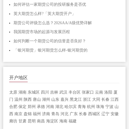
如何评估一家期货公司的投研服务是否优
英大期货怎么样?「英大期货开户」
期货公司评级怎么选？2026AA/A级优势详解
我国期货市场的起源与发展历程
如何判断一个期货公司的信誉是否良好？
「银河期货」银河期货怎么样-银河期货的
开户地区
太原
湖南
东城区
四川
吉林
武汉
丰台区
张家口
云南
洛阳
厦
门
温州
陕西
唐山
湖州
山东
嘉兴
黑龙江
浙江
大同
长春
江西
合肥
保定
郑州
承德
河南
湖北
哈尔滨
青海
杭州
珠海
宁波
山
西
南京
盘锦
福州
济南
青岛
河北
广东
长春
西城区
辽宁
安徽
廊坊
甘肃
昆明
南昌
海淀区
海南
福建