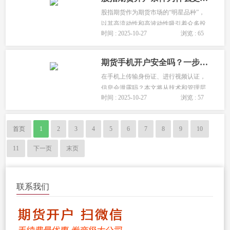
股指期货作为期货市场的“明星品种”，
以其高流动性和高波动性吸引着众多投
时间 : 2025-10-27
浏览 : 65
资者，但其开户条件也最为严格。这背
后有何深意？...
期货手机开户安全吗？一步步教你完成APP在线开户
在手机上传输身份证、进行视频认证，
信息会泄露吗？本文将从技术和管理层
时间 : 2025-10-27
浏览 : 57
面为您详细论证手机开户的安全性，并
通过清晰的图文步骤，引导您安全、顺
利地完成整个手机开户操作。...
首页
1
2
3
4
5
6
7
8
9
10
11
下一页
末页
联系我们