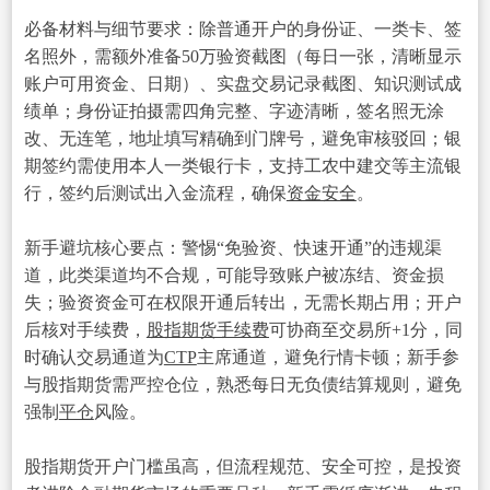
必备材料与细节要求：除普通开户的身份证、一类卡、签
名照外，需额外准备50万验资截图（每日一张，清晰显示
账户可用资金、日期）、实盘交易记录截图、知识测试成
绩单；身份证拍摄需四角完整、字迹清晰，签名照无涂
改、无连笔，地址填写精确到门牌号，避免审核驳回；银
期签约需使用本人一类银行卡，支持工农中建交等主流银
行，签约后测试出入金流程，确保
资金安全
。
新手避坑核心要点：警惕“免验资、快速开通”的违规渠
道，此类渠道均不合规，可能导致账户被冻结、资金损
失；验资资金可在权限开通后转出，无需长期占用；开户
后核对手续费，
股指
期货手续费
可协商至交易所+1分，同
时确认交易通道为
CTP
主席通道，避免行情卡顿；新手参
与股指期货需严控仓位，熟悉每日无负债结算规则，避免
强制
平仓
风险。
股指期货开户门槛虽高，但流程规范、安全可控，是投资