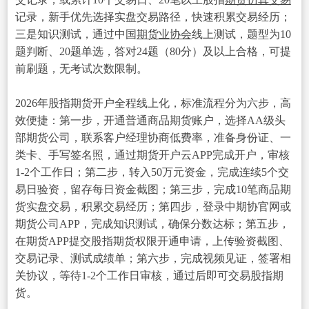
记录，新手优先选择实盘交易路径，快速积累交易经历；
三是知识测试，通过中国
期货业协会
线上测试，题型为10
题判断、20题单选，答对24题（80分）及以上合格，可提
前刷题，无考试次数限制。
2026年股指期货开户全程线上化，标准流程分为六步，高
效便捷：第一步，开通普通商品期货账户，选择AA级头
部期货公司，联系客户经理协商低费率，准备身份证、一
类卡、手写签名照，通过期货开户云APP完成开户，审核
1-2个工作日；第二步，转入50万元资金，完成连续5个交
易日验资，留存每日资金截图；第三步，完成10笔商品期
货实盘交易，积累交易经历；第四步，登录中期协官网或
期货公司APP，完成知识测试，确保分数达标；第五步，
在期货APP提交股指期货权限开通申请，上传验资截图、
交易记录、测试成绩单；第六步，完成视频见证，签署相
关协议，等待1-2个工作日审核，通过后即可交易股指期
货。