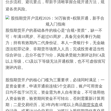
分步流程、避坑要点，帮新手清晰掌握合规开通方法，规
避各类风险。
股指期货开户的基础条件的核心是“合规+资质”，缺一不
可：年满18周岁、不超过65周岁，具备完全民事行为能
力；持有有效期内二代身份证、本人一类银行卡，无金融
违法犯罪记录、非期货市场禁入人员；完成投资者适当性
综合评估，总分不低于70分，风险承受能力测评达到C4及
以上等级，C3及以下等级无法开通权限，也不可虚假填写
测评内容。
股指期货开户的核心门槛为三重要求，必须同时满足：一
是资金要求，申请开通前连续5个交易日，账户可用资金
日均不低于50万元，资金需为本人自有资金，不可借用他
人资金验资，验资期间资金不可转出，否则需重新计算周
期；二是交易经历，近3年内有10笔以上商品
期货实盘
成
交记录，或累计10个交易日、20笔以上股指
期货仿真交易