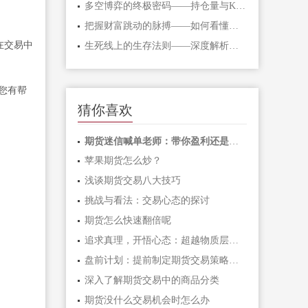
多空博弈的终极密码——持仓量与K线形态
把握财富跳动的脉搏——如何看懂期货主
在交易中
生死线上的生存法则——深度解析期货爆
您有帮
猜你喜欢
期货迷信喊单老师：带你盈利还是带你亏
苹果期货怎么炒？
浅谈期货交易八大技巧
挑战与看法：交易心态的探讨
期货怎么快速翻倍呢
追求真理，开悟心态：超越物质层级的快
盘前计划：提前制定期货交易策略，赢在
深入了解期货交易中的商品分类
期货没什么交易机会时怎么办