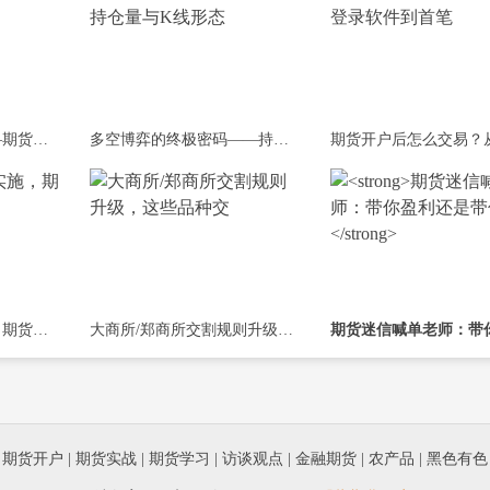
给利润装上刹车闸——期货交易中不可逾
多空博弈的终极密码——持仓量与K线形态
程序化交易新规实施，期货市场波动变化
大商所/郑商所交割规则升级，这些品种交
|
期货开户
|
期货实战
|
期货学习
|
访谈观点
|
金融期货
|
农产品
|
黑色有色