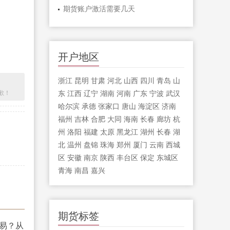
期货账户激活需要几天
开户地区
浙江
昆明
甘肃
河北
山西
四川
青岛
山
歉！
东
江西
辽宁
湖南
河南
广东
宁波
武汉
哈尔滨
承德
张家口
唐山
海淀区
济南
福州
吉林
合肥
大同
海南
长春
廊坊
杭
州
洛阳
福建
太原
黑龙江
湖州
长春
湖
北
温州
盘锦
珠海
郑州
厦门
云南
西城
区
安徽
南京
陕西
丰台区
保定
东城区
青海
南昌
嘉兴
期货标签