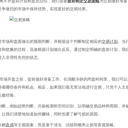
离不开盘前计划和盘后总结，我们需要
提前制定
交易策略
为交易做好准备
竞争激烈的市场中保持优势，实现更好的交易结果。
市场和盘面做出的预期判断，并根据这个判断制定相应的
交易计划
。当
考和犹豫的过程，迅速根据计划做出反应。通过制定明确的盘前计划，我
进入非理性失控的状态。
市场开盘之前，提前做好准备工作。在清醒冷静的闭盘时间里，我们可以
待着哪些条件和机会。相反，如果我们毫无章法地进行交易，只凭个人主
失败经验。
判断，例如趋势判断、共振检测和空间识别，以明确交易品种和周期，并
，让我们清楚地知道如何赚钱，同时也要了解亏损的原因。
依赖
盘感
等主观因素，而是基于清仓、试错和概率止损等客观策略。