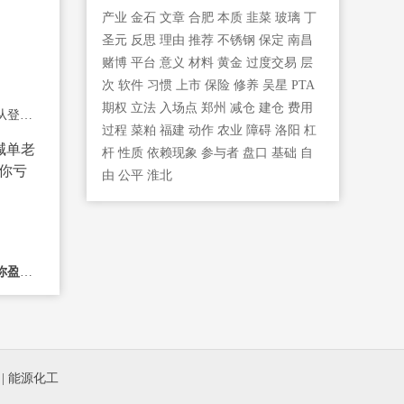
产业
金石
文章
合肥
本质
韭菜
玻璃
丁
圣元
反思
理由
推荐
不锈钢
保定
南昌
赌博
平台
意义
材料
黄金
过度交易
层
次
软件
习惯
上市
保险
修养
吴星
PTA
期权
立法
入场点
郑州
减仓
建仓
费用
期货开户后怎么交易？从登录软件到首笔
过程
菜粕
福建
动作
农业
障碍
洛阳
杠
杆
性质
依赖现象
参与者
盘口
基础
自
由
公平
淮北
期货迷信喊单老师：带你盈利还是带你亏
|
能源化工