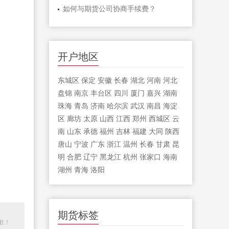
如何与期货公司协商手续费？
开户地区
东城区
保定
安徽
长春
湖北
河南
河北
盘锦
南京
丰台区
四川
厦门
嘉兴
湖南
珠海
青岛
济南
哈尔滨
武汉
南昌
海淀
区
廊坊
太原
山西
江西
郑州
西城区
云
南
山东
承德
福州
吉林
福建
大同
陕西
唐山
宁波
广东
浙江
温州
长春
甘肃
昆
明
合肥
辽宁
黑龙江
杭州
张家口
海南
湖州
青海
洛阳
期货标签
歉！