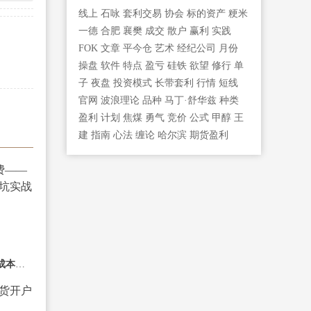
线上
石咏
套利交易
协会
标的资产
粳米
一德
合肥
襄樊
成交
散户
赢利
实践
FOK
文章
平今仓
艺术
经纪公司
月份
操盘
软件
特点
盈亏
硅铁
欲望
修行
单
子
夜盘
投资模式
长带套利
行情
短线
官网
波浪理论
品种
马丁·舒华兹
种类
盈利
计划
焦煤
勇气
竞价
公式
甲醇
王
建
指南
心法
缠论
哈尔滨
期货盈利
期货手续费——2026年成本结构与避坑实战