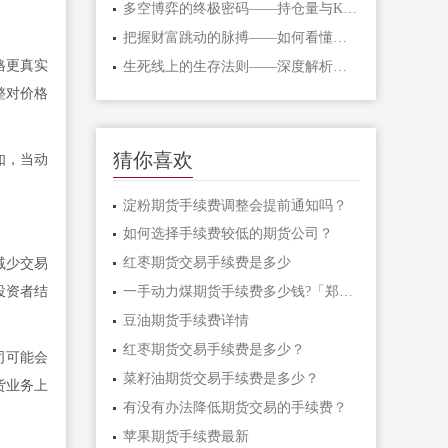
多空博弈的终极密码——持仓量与K线形态
把握财富跳动的脉搏——如何看懂期货主
格更真实
生死线上的生存法则——深度解析期货爆
整对价格
猜你喜欢
如，当动
淀粉期货手续费调整会提前通知吗？
如何选择手续费较低的期货公司？
红枣期货交易手续费是多少
减少交易
投资者结
一手动力煤期货手续费多少钱?「郑煤手续
豆油期货手续费详情
红枣期货交易手续费是多少？
司可能会
菜籽油期货交易手续费是多少？
货业务上
有没有办法降低期货交易的手续费？
苹果期货手续费最新