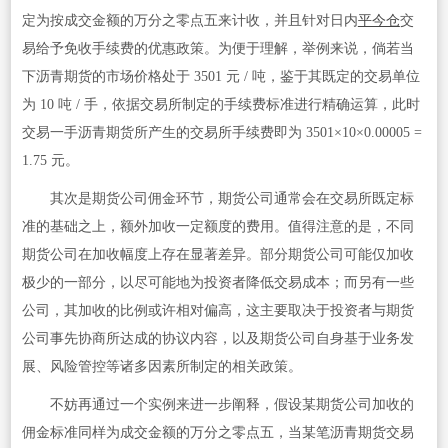
定为按成交金额的万分之零点五来计收，并且针对日内
平今仓
交
易给予免收手续费的优惠政策。为便于理解，举例来说，倘若当
下沥青期货的市场价格处于 3501 元 / 吨，鉴于其既定的交易单位
为 10 吨 / 手，依据交易所制定的手续费标准进行精确运算，此时
交易一手沥青期货所产生的交易所手续费即为 3501×10×0.00005 =
1.75 元。
其次是期货公司佣金环节，期货公司通常会在交易所既定标
准的基础之上，额外加收一定额度的费用。值得注意的是，不同
期货公司在加收幅度上存在显著差异。部分期货公司可能仅加收
极少的一部分，以尽可能地为投资者降低交易成本；而另有一些
公司，其加收的比例或许相对偏高，这主要取决于投资者与期货
公司事先协商所达成的协议内容，以及期货公司自身基于业务发
展、风险管控等诸多因素所制定的相关政策。
不妨再通过一个实例来进一步阐释，假设某期货公司加收的
佣金标准同样为成交金额的万分之零点五，当某笔沥青期货交易