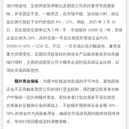
场行情波动、交易所政策调整以及期货公司风控要求等因素影
响，并非固定不变。一般而言，在市场平稳、波动较小时，保证
金比例大致处于合约价值的 8% - 12%。例如，2025 年 3 月 10
日，花生期货交易单位为 5 吨 / 手，市场报价 10500 元 / 吨，若保
证金比例为 10%，此时交易一手花生期货所需保证金约为
10500×5×10% = 5250 元。不过，一旦市场出现大幅波动，像突发
重大供需变化、宏观经济政策转向致使农产品板块整体异动等极
端行情时，交易所或期货公司大概率会适时提高保证金比例，以
强化市场风险管控。
额外资金储备
：为缓冲价格波动造成的浮亏冲击，避免因保
证金不足而触发期货公司的强行
平仓
机制，强烈建议投资者在账
户中预留一定比例额外资金。若投资者计划交易多手花生期货，
在筹备好足额保证金的基础上，不妨额外预留保证金金额 30% -
50% 的资金作为风险备用金，确保在市场逆风期仍能维持现有持
仓，等待行情回暖或适时调整策略 。